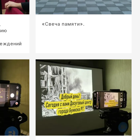
,
«Свеча памяти».
нию
реждений