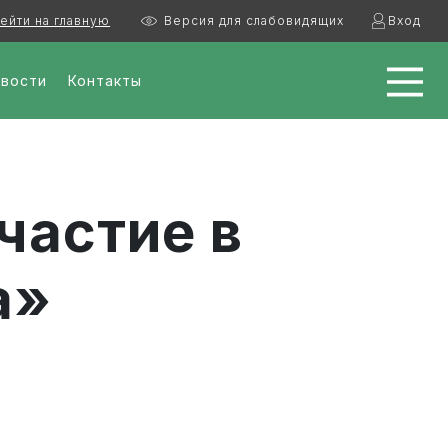
ейти на главную
Версия для слабовидящих
Вход
вости
Контакты
частие в
а»