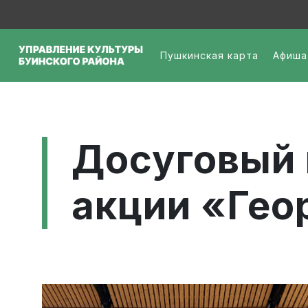
Перейти к основному содержанию
Меню - организаци
Пушкинская карта
Афиша
Досуговый 
акции «Гео