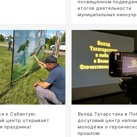
посвящённом подведе
итогов деятельности
муниципальных киноуч
я к Сабантую:
Вклад Татарстана в По
ый центр открывает
досуговый центр напом
я праздника!
молодёжи о героическ
прошлом