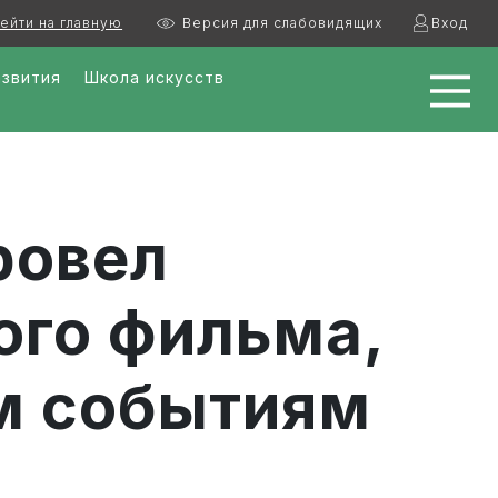
ейти на главную
Версия для слабовидящих
Вход
азвития
Школа искусств
ровел
ого фильма,
м событиям