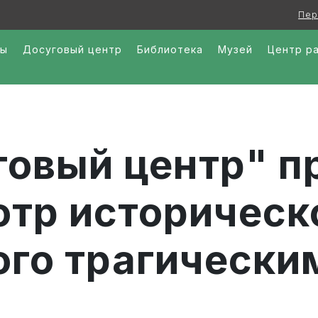
Пер
ры
Досуговый центр
Библиотека
Музей
Центр р
овый центр" п
тр историческ
го трагически