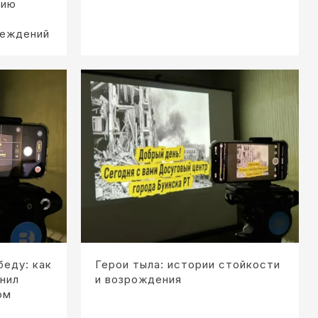
нию
реждений
беду: как
Герои тыла: истории стойкости
нил
и возрождения
ом